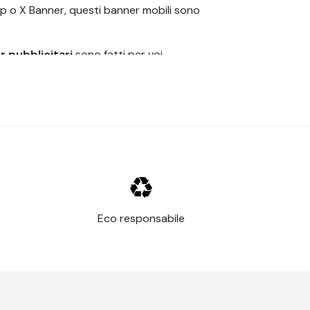
 Up o X Banner, questi banner mobili sono
 pubblicitari
sono fatti per voi,
 margini, scegliete voi ciò che più vi si
à di essere visti dai futuri clienti;
banner
osciuto anche come telone stampato o telo
o plastica.
Eco responsabile
rtivi. Possono essere utilizzati anche per
ga scala.
ozio.