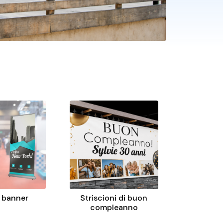
p banner
Striscioni di buon
compleanno