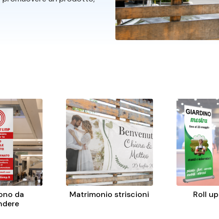
ono da
Matrimonio striscioni
Roll u
ndere