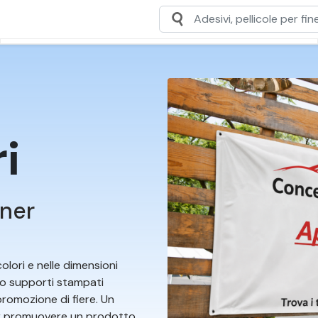
i
nner
olori e nelle dimensioni
o supporti stampati
promozione di fiere. Un
er promuovere un prodotto,