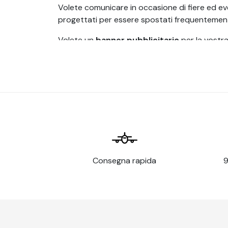
Volete comunicare in occasione di fiere ed eve
progettati per essere spostati frequentemente.
Volete un
banner pubblicitario
per la vostra
perfettamente personalizzati, avrete la stampa
addice.
Apprezzato mezzo di comunicazione per eventi
semplice, senza margini, roll up banner, X Bann
Che cos'è un banner p
Un
banner
è un mezzo pubblicitario utilizza
pubblicitario, è generalmente costituito da un
Consegna rapida
9
I
banner pubblicitari
sono spesso utilizzati p
promozioni al chiuso, come fiere o eventi di m
I
banner pubblicitari
sono un modo economico 
Sono molto popolari per eventi o operazioni c