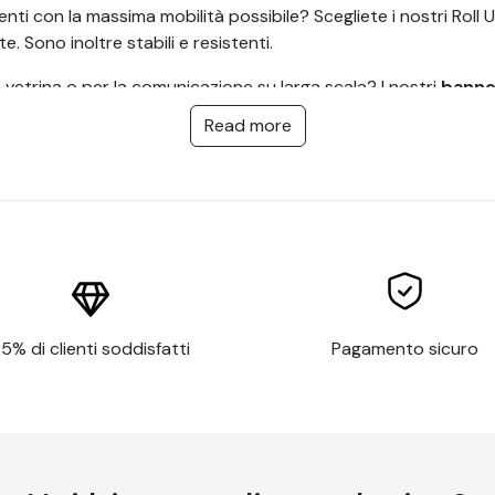
nti con la massima mobilità possibile? Scegliete i nostri Roll
 Sono inoltre stabili e resistenti.
 vetrina o per la comunicazione su larga scala? I nostri
banner
 che avete scelto o creato in qualsiasi dimensione. Con o senza
Read more
 o operazioni di vendita, il
banner pubblicitario
vi permetter
er.
ubblicitario o un telone?
to per promuovere un prodotto, un evento o un marchio. Con
 banner in tessuto o vinile sospeso a una struttura in metallo 
5% di clienti soddisfatti
Pagamento sicuro
er eventi all'aperto come festival, fiere, concerti o eventi spo
arketing in negozio.
per promuovere la vostra attività o il vostro evento su lar
ommerciali, ma anche per la segnaletica sulla facciata del neg