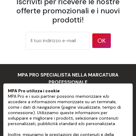
Iscriviti per ricevere le nostre
irregolari, o con elementi come grandi
rivetti o teste di bulloni
offerte promozionali e i nuovi
- Supporti che non hanno una
prodotti!
Limiti di
superficie pulita e liscia o con scarsa
utilizzo
coesione tra la vernice e il supporto
- Acciaio inossidabile
OK
- Supporti flessibili
- Superfici tridimensionali
Consigli per l'uso
Preparazione del substrato
MPA PRO SPECIALISTA NELLA MARCATURA
Prima di applicare una pellicola adesiva, è necessario
PROFESSIONALE
pulire sempre tutte le superfici, comprese quelle
MPA Pro utilizza i cookie
appena ridipinte.
MPA Pro e i suoi partner possono memorizzare e/o
MPA PRO
accedere a informazioni memorizzate su un terminale,
come i dati di navigazione (pagine visualizzate, tempo di
Non utilizzare solventi grassi come l'alcol denaturato.
SERVIZI
connessione). Utilizziamo queste informazioni per
sviluppare e migliorare i prodotti, selezionare contenuti
Applicazione
personalizzati, pubblicità standard e/o personalizzata.
CONTO
Verificare la temperatura del substrato, che deve
Inoltre, misuriamo le prestazioni dei contenuti e della