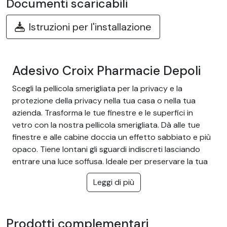
Documenti scaricabili
Istruzioni per l'installazione
Adesivo Croix Pharmacie Depoli
Scegli la pellicola smerigliata per la privacy e la
protezione della privacy nella tua casa o nella tua
azienda. Trasforma le tue finestre e le superfici in
vetro con la nostra pellicola smerigliata. Dà alle tue
finestre e alle cabine doccia un effetto sabbiato e più
opaco. Tiene lontani gli sguardi indiscreti lasciando
entrare una luce soffusa. Ideale per preservare la tua
privacy senza oscurare la stanza e proteggerti dagli
Leggi di più
sguardi esterni.
Il vantaggio della pellicola
smerigliata:
Prodotti complementari