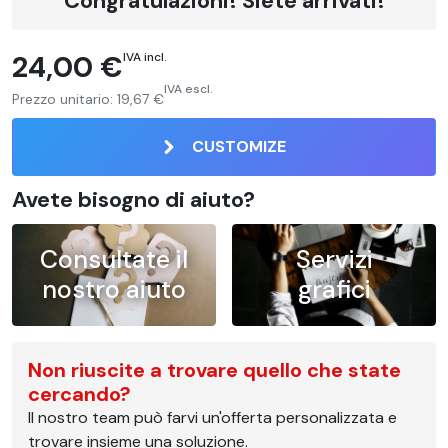
Congratulazioni! Siete arrivati!
24,00 €
IVA incl.
IVA escl.
Prezzo unitario:
19,67 €
CUSTOMIZE
Avete bisogno di aiuto?
Consultate il
Servizi
nostro aiuto
grafici
Non riuscite a trovare quello che state
cercando?
Il nostro team può farvi un'offerta personalizzata e
trovare insieme una soluzione.