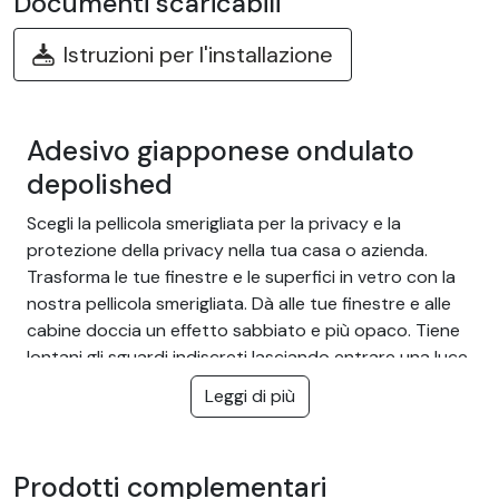
Documenti scaricabili
Istruzioni per l'installazione
Adesivo giapponese ondulato
depolished
Scegli la pellicola smerigliata per la privacy e la
protezione della privacy nella tua casa o azienda.
Trasforma le tue finestre e le superfici in vetro con la
nostra pellicola smerigliata. Dà alle tue finestre e alle
cabine doccia un effetto sabbiato e più opaco. Tiene
lontani gli sguardi indiscreti lasciando entrare una luce
soffusa. Ideale per preservare la tua privacy senza
Leggi di più
oscurare la stanza e proteggerti dagli sguardi esterni.
Il vantaggio della pellicola
Prodotti complementari
smerigliata: