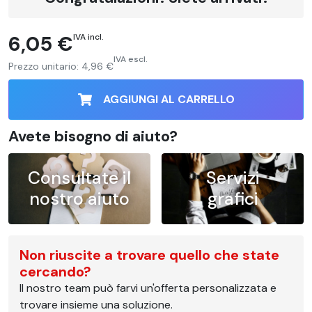
6,05 €
IVA incl.
IVA escl.
Prezzo unitario:
4,96 €
AGGIUNGI AL CARRELLO
Avete bisogno di aiuto?
Consultate il
Servizi
nostro aiuto
grafici
Non riuscite a trovare quello che state
cercando?
Il nostro team può farvi un'offerta personalizzata e
trovare insieme una soluzione.