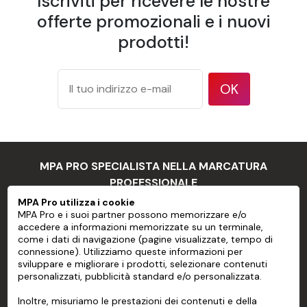
Iscriviti per ricevere le nostre
- Supporti che non hanno una
offerte promozionali e i nuovi
Limiti di
superficie pulita e liscia o con
prodotti!
utilizzo
scarsa coesione tra la vernice e il
supporto
- Acciaio inossidabile
OK
- Supporti flessibili
- Superfici tridimensionali
MPA PRO SPECIALISTA NELLA MARCATURA
PROFESSIONALE
Istruzioni per l'uso
MPA Pro utilizza i cookie
MPA Pro e i suoi partner possono memorizzare e/o
MPA PRO
Preparazione del substrato
accedere a informazioni memorizzate su un terminale,
come i dati di navigazione (pagine visualizzate, tempo di
Tutte le superfici, comprese quelle appena verniciate,
SERVIZI
connessione). Utilizziamo queste informazioni per
devono essere pulite prima di applicare la pellicola
sviluppare e migliorare i prodotti, selezionare contenuti
personalizzati, pubblicità standard e/o personalizzata.
CONTO
adesiva.
Inoltre, misuriamo le prestazioni dei contenuti e della
AIUTO