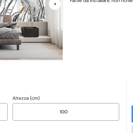
Facile da installare, non richie
>
Altezza (cm)