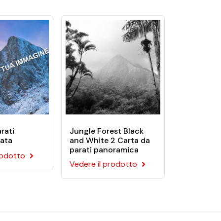
carte da parati sono tutte preincollate.
.
rati
Jungle Forest Black
zata
and White 2 Carta da
parati panoramica
rodotto
Vedere il prodotto