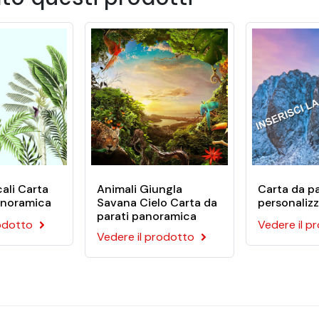
o della stanza. E non c'è nemmeno bisogno di colla! Le nostre 
 la sua durata, che può superare i 20 anni in ambienti interni
a carta da parati
inumidire il retro del motivo
co
care facilmente la carta da parati alla parete. Il kit comprende:
cali Carta
Animali Giungla
Carta da pa
anoramica
Savana Cielo Carta da
personaliz
parati panoramica
rodotto
Vedere il p
Vedere il prodotto