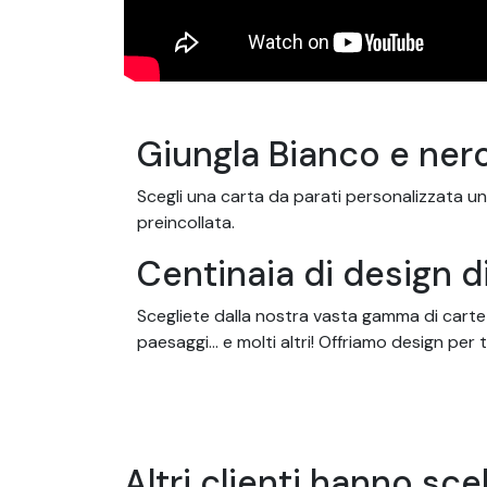
Giungla Bianco e nero
Scegli una carta da parati personalizzata un
preincollata.
Centinaia di design d
Scegliete dalla nostra vasta gamma di carte d
paesaggi... e molti altri! Offriamo design per t
cucine, sia per le aziende e gli uffici.
Carte da parati su mi
Le nostre carte da parati sono progettate pe
Altri clienti hanno sce