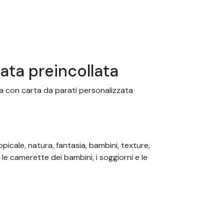
ata preincollata
za con carta da parati personalizzata
picale, natura, fantasia, bambini, texture,
er le camerette dei bambini, i soggiorni e le
 possibile ordinare la carta da parati su