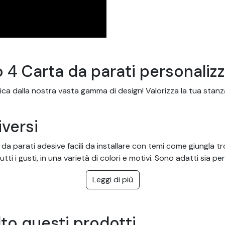
 4 Carta da parati personalizz
ica dalla nostra vasta gamma di design! Valorizza la tua stan
iversi
a parati adesive facili da installare con temi come giungla tro
utti i gusti, in una varietà di colori e motivi. Sono adatti sia p
Leggi di più
sura con facile installazione
r adattarsi a qualsiasi ambiente e sono facili da appendere. È
lto questi prodotti