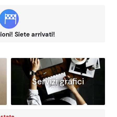
oni! Siete arrivati!
Servizi grafici
 state