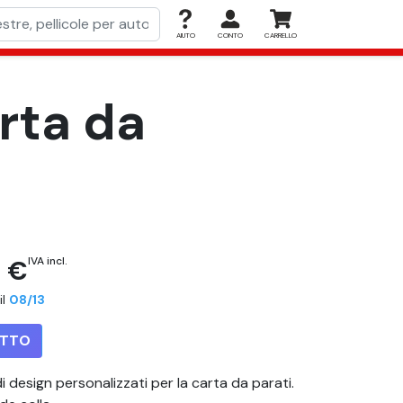
AIUTO
CONTO
CARRELLO
rta da
0 €
IVA incl.
il
08/13
OTTO
 design personalizzati per la carta da parati.