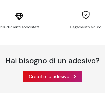
lizzata preincollata senza PVC
izione
mm
 a bordo
5% di clienti soddisfatti
Pagamento sicuro
/m² secondo il metodo di prova ISO 536
icron / 7 mil secondo il metodo di prova ISO 534
secondo il metodo TAPPI T 425
secondo ISO 2470
a
Hai bisogno di un adesivo?
30 °C
0 % di umidità relativa
Crea il mio adesivo
ficato secondo le norme antincendio classe A B1 EN 13501 e M
 a +90°C