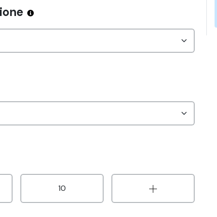
zione
10