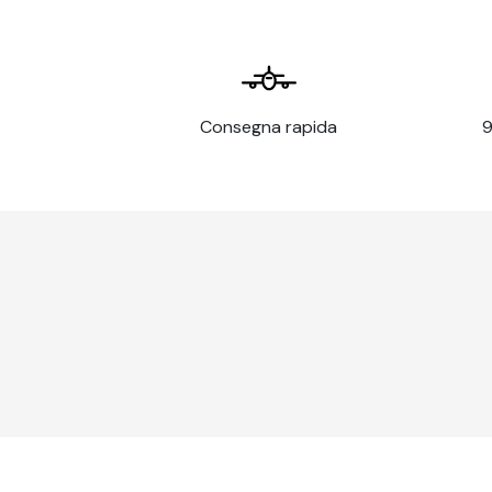
Carta da parati persona
Caratteristica
Descr
Larghezza striscia
600 
Sovrapposizione
Bordo
Consegna rapida
9
Peso
175 g
Spessore
177 m
Opacità
94 % 
Luminosità
83 % 
Finitura
Opac
Temperatura di funzionamento
15 a 
Umidità di funzionamento
15 a 8
Non infiammabile
Certi
Resistenza alla temperatura
-40°C