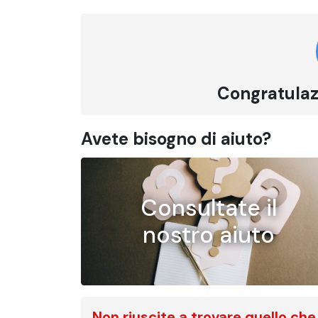
Congratulazi
Avete bisogno di aiuto?
Consultate il
nostro aiuto
Non riuscite a trovare quello che