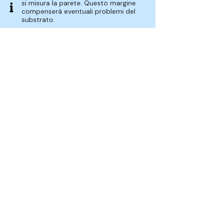
si misura la parete. Questo margine
compenserà eventuali problemi del
substrato.