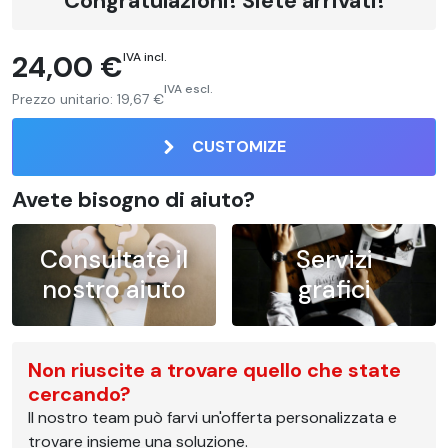
Congratulazioni! Siete arrivati!
24,00 €
IVA incl.
IVA escl.
Prezzo unitario:
19,67 €
CUSTOMIZE
Avete bisogno di aiuto?
Consultate il
Servizi
nostro aiuto
grafici
Non riuscite a trovare quello che state
cercando?
Il nostro team può farvi un'offerta personalizzata e
trovare insieme una soluzione.