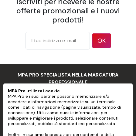
Iscriviti per ricevere le nostre
irregular
offerte promozionali e i nuovi
surfaces, or
prodotti!
with
features
such as large
OK
rivets or bolt
heads
Substrates
that do not
have a clean,
MPA PRO SPECIALISTA NELLA MARCATURA
smooth
Application
PROFESSIONALE
surface, or
limits
MPA Pro utilizza i cookie
poor
MPA Pro e i suoi partner possono memorizzare e/o
MPA PRO
cohesion
accedere a informazioni memorizzate su un terminale,
come i dati di navigazione (pagine visualizzate, tempo di
between
SERVIZI
connessione). Utilizziamo queste informazioni per
paint and
sviluppare e migliorare i prodotti, selezionare contenuti
substrate
personalizzati, pubblicità standard e/o personalizzata.
CONTO
Stainless
Inoltre, misuriamo le prestazioni dei contenuti e della