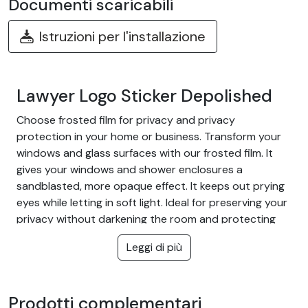
Documenti scaricabili
Istruzioni per l'installazione
Lawyer Logo Sticker Depolished
Choose frosted film for privacy and privacy
protection in your home or business. Transform your
windows and glass surfaces with our frosted film. It
gives your windows and shower enclosures a
sandblasted, more opaque effect. It keeps out prying
eyes while letting in soft light. Ideal for preserving your
privacy without darkening the room and protecting
you from outside glances.
Leggi di più
The advantage of frosted film:
Cut off too much glare from near and far
Prodotti complementari
Let light through