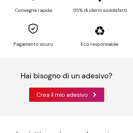
service life
8 years
Consegna rapida
95% di clienti soddisfatti
Indoor and
Resistance
outdoor
Thickness
80 µm
Application
Flat
Pagamento sicuro
Eco responsabile
surface
Glass, metal,
varnished wood,
paint, some rigid
Substrates
plastics,
Hai bisogno di un adesivo?
aluminum, metal,
acrylic,
Crea il mio adesivo
Application
10°C à 30°C
temperature
Temperature
-40°C à +90°C
resistance
Wavy or
highly