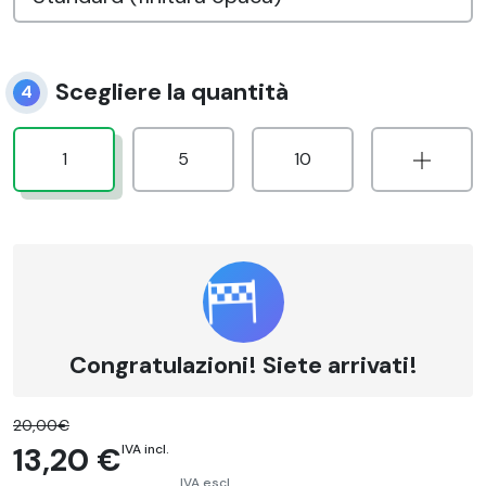
Scegliere la quantità
4
1
5
10
Congratulazioni! Siete arrivati!
20,00€
13,20 €
IVA incl.
IVA escl.