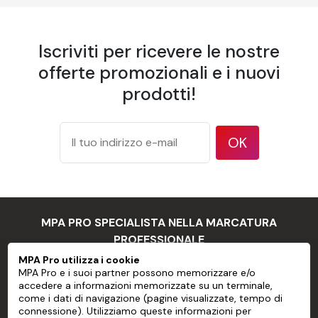
Carta da parati personalizzata
preincollata senza PVC
Iscriviti per ricevere le nostre
Caratteristica
Descrizione
offerte promozionali e i nuovi
Larghezza
600 mm
striscia
prodotti!
Sovrapposizione
Bordo a bordo
175 g/m² secondo il
OK
Peso
metodo di prova ISO
536
177 micron / 7 mil
Spessore
secondo il metodo di
prova ISO 534
MPA PRO SPECIALISTA NELLA MARCATURA
94 % secondo il
Opacità
PROFESSIONALE
metodo TAPPI T 425
MPA Pro utilizza i cookie
83 % secondo ISO
MPA Pro e i suoi partner possono memorizzare e/o
Luminosità
MPA PRO
2470
accedere a informazioni memorizzate su un terminale,
come i dati di navigazione (pagine visualizzate, tempo di
Finitura
Opaca
SERVIZI
connessione). Utilizziamo queste informazioni per