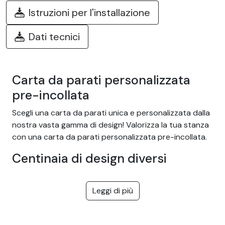
Istruzioni per l'installazione
Dati tecnici
Carta da parati personalizzata
pre-incollata
Scegli una carta da parati unica e personalizzata dalla
nostra vasta gamma di design! Valorizza la tua stanza
con una carta da parati personalizzata pre-incollata.
Centinaia di design diversi
Scegliete dalla nostra vasta gamma di carte da parati
adesive facili da installare con temi come giungla
Leggi di più
tropicale, natura, fantasia, bambini, texture, paesaggi...
e molti altri! Offriamo design per tutti i gusti, in una
varietà di colori e motivi. Sono adatti sia per le