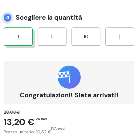
Scegliere la quantità
4
1
5
10
Congratulazioni! Siete arrivati!
20,00€
13,20 €
IVA incl.
IVA escl.
Prezzo unitario:
10,82 €