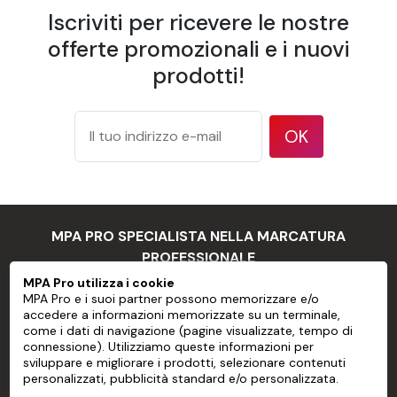
Iscriviti per ricevere le nostre
Caratteristica
Descrizione
Larghezza
offerte promozionali e i nuovi
600 mm
striscia
prodotti!
Sovrapposizione
Bordo a bordo
175 g/m² secondo il metodo di
Peso
prova ISO 536
OK
177 micron / 7 mil secondo il
Spessore
metodo di prova ISO 534
94 % secondo il metodo TAPPI T
Opacità
425
MPA PRO SPECIALISTA NELLA MARCATURA
Luminosità
83 % secondo ISO 2470
PROFESSIONALE
Finitura
Opaca
MPA Pro utilizza i cookie
Temperatura di
MPA Pro e i suoi partner possono memorizzare e/o
15 a 30 °C
MPA PRO
funzionamento
accedere a informazioni memorizzate su un terminale,
come i dati di navigazione (pagine visualizzate, tempo di
Umidità di
SERVIZI
15 a 80 % di umidità relativa
connessione). Utilizziamo queste informazioni per
funzionamento
sviluppare e migliorare i prodotti, selezionare contenuti
Certificato secondo le norme
personalizzati, pubblicità standard e/o personalizzata.
CONTO
Non