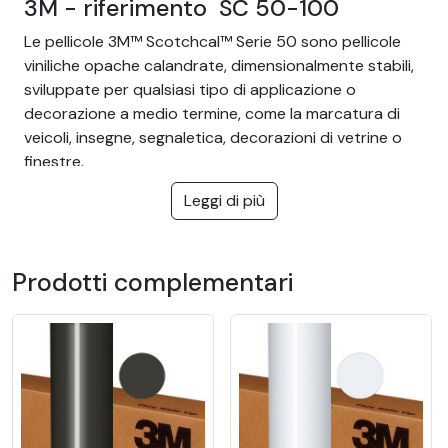
3M - riferimento SC 50-100
Le pellicole 3M™ Scotchcal™ Serie 50 sono pellicole
viniliche opache calandrate, dimensionalmente stabili,
sviluppate per qualsiasi tipo di applicazione o
decorazione a medio termine, come la marcatura di
veicoli, insegne, segnaletica, decorazioni di vetrine o
finestre.
Leggi di più
Questa pellicola è consigliata solo per superfici piane
I vantaggi della pellicola 3M™ Scotchcal™ 50 sono:
Prodotti complementari
Adesivo permanente
Resistente all'acqua e all'umidità
Pellicola vinilica da intaglio di alta
qualità 3M Scotchcal™ Serie 50 per
scritte adesive