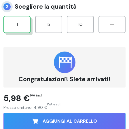
Scegliere la quantità
2
1
5
10
Congratulazioni! Siete arrivati!
5,98 €
IVA incl.
IVA escl.
Prezzo unitario:
4,90 €
AGGIUNGI AL CARRELLO