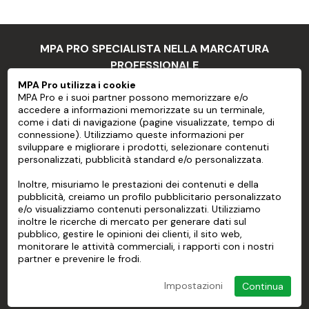
- Supporti flessibili
- Superfici tridimensionali
MPA PRO SPECIALISTA NELLA MARCATURA
PROFESSIONALE
MPA Pro utilizza i cookie
Come usare
MPA Pro e i suoi partner possono memorizzare e/o
MPA PRO
accedere a informazioni memorizzate su un terminale,
Preparazione del substrato
come i dati di navigazione (pagine visualizzate, tempo di
SERVIZI
connessione). Utilizziamo queste informazioni per
Tutte le superfici, comprese quelle appena verniciate,
sviluppare e migliorare i prodotti, selezionare contenuti
personalizzati, pubblicità standard e/o personalizzata.
CONTO
devono essere pulite prima di applicare la pellicola
adesiva.
Inoltre, misuriamo le prestazioni dei contenuti e della
AIUTO
pubblicità, creiamo un profilo pubblicitario personalizzato
Non utilizzare solventi grassi come l'alcol denaturato.
e/o visualizziamo contenuti personalizzati. Utilizziamo
INFORMAZIONI
inoltre le ricerche di mercato per generare dati sul
Applicazione
pubblico, gestire le opinioni dei clienti, il sito web,
monitorare le attività commerciali, i rapporti con i nostri
Controllare la temperatura del substrato, che deve
partner e prevenire le frodi.
essere compresa tra 10°C e 30°C, e l'umidità deve
Impostazioni
Continua
essere inferiore all'80%.
© 2026 MPA Pro