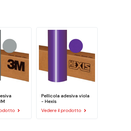
Serie 50 per scritte
viluppate per qualsiasi tipo di applicazione
desiva
Pellicola adesiva viola
 3M
- Hexis
rodotto
Vedere il prodotto