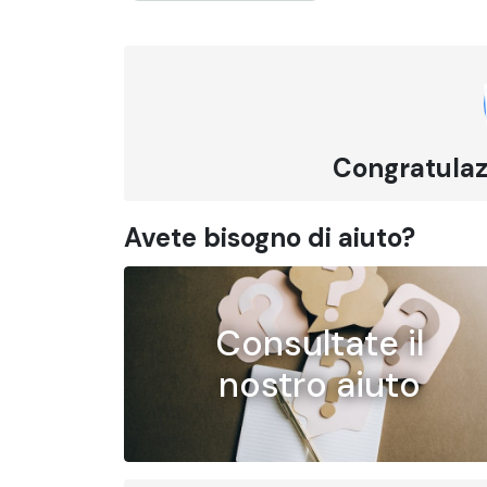
Congratulazi
Avete bisogno di aiuto?
Consultate il
nostro aiuto