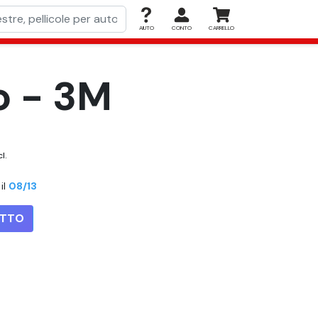
AIUTO
CONTO
CARRELLO
ro - 3M
cl.
il
08/13
OTTO