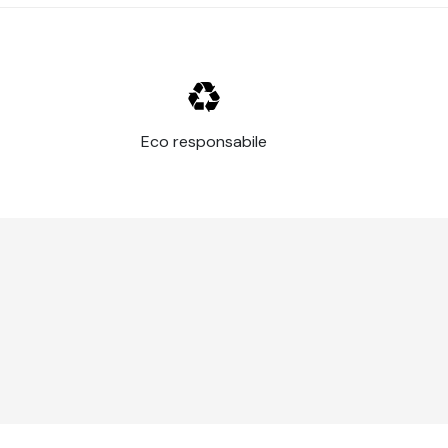
metallo, acrilico
tti o teste di bulloni
Eco responsabile
one tra la vernice e il supporto
adesiva.