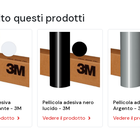
aglio di alta qualità 3M Scotchcal™ 
lto questi prodotti
cole viniliche opache calandrate e dimensionalmente stabili, s
su veicoli, segnaletica, decorazioni per vetrine o display.
ici piane.
e
 polimero
esiva
Pellicola adesiva nero
Pellicola a
lante - 3M
lucido - 3M
Argento -
rodotto
Vedere il prodotto
Vedere il p
esterno