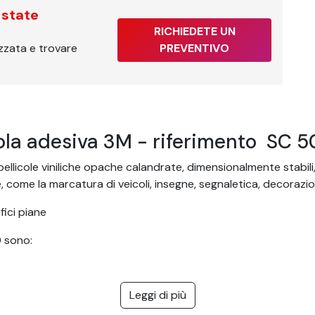
 state
RICHIEDETE UN
izzata e trovare
PREVENTIVO
cola adesiva 3M - riferimento SC 
llicole viniliche opache calandrate, dimensionalmente stabili, 
come la marcatura di veicoli, insegne, segnaletica, decorazioni
fici piane
0 sono:
Leggi di più