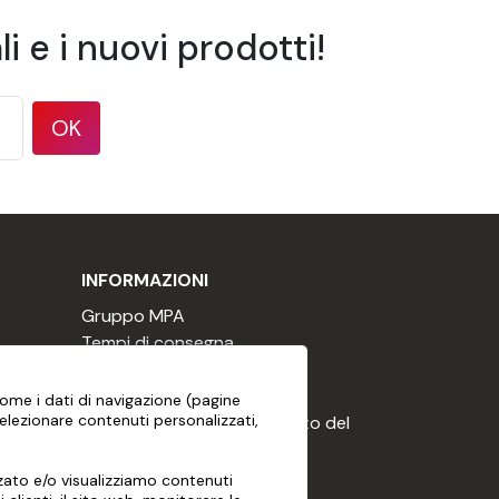
i e i nuovi prodotti!
re inferiore all'80%.
OK
 essere liquido, non abrasivo, privo di
INFORMAZIONI
Gruppo MPA
Tempi di consegna
I nostri impegni
Condizioni di vendita
me i dati di navigazione (pagine
elezionare contenuti personalizzati,
Termini e condizioni di utilizzo del
kit
Dichiarazione sui cookie
zzato e/o visualizziamo contenuti