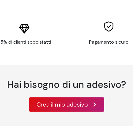
o, legno verniciato, vernice, alcune plastiche rigide, alluminio, 
0°C
ondulate o altamente irregolari, o con elementi come grandi rive
5% di clienti soddisfatti
Pagamento sicuro
he non hanno una superficie pulita e liscia o con scarsa coesi
ossidabile
essibili
tridimensionali
Hai bisogno di un adesivo?
Crea il mio adesivo
rniciate, devono essere pulite prima di applicare la pellicola 
enaturato.