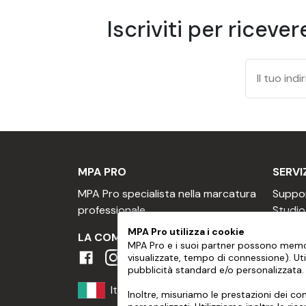
Applicazione
Iscriviti per riceve
Controllare la temperatura del substrato, ch
Può essere posato bagnato o asciutto.
Cura
Attendere sempre una settimana dopo l'appli
Utilizzare lo stesso tipo di prodotto per la pu
solventi aggressivi e avere un pH compreso t
MPA PRO
SERVI
MPA Pro specialista nella marcatura
Suppor
La pulizia ad alta pressione deve rispettare 
professionale
Studio
Pressione massima 80 bar
Assunz
MPA Pro utilizza i cookie
LA COMUNITÀ MPA
Temperatura massima 25°C
Assunz
MPA Pro e i suoi partner possono memor
Non posizionare l'ugello a meno di 30 cm
visualizzate, tempo di connessione). Uti
Profes
pubblicità standard e/o personalizzata.
Mantenere il getto perpendicolare alla su
Divent
Italia
Progr
Inoltre, misuriamo le prestazioni dei co
Rimozione