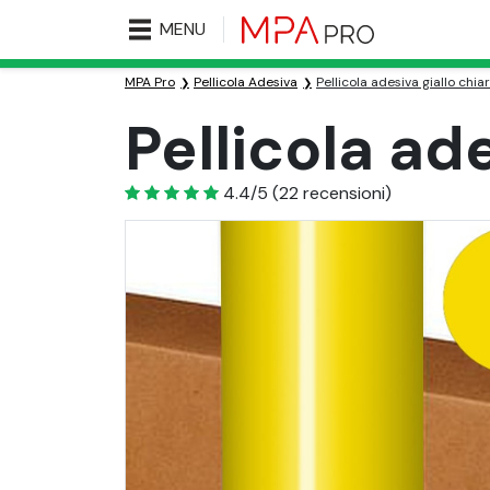
MENU
MPA Pro
Pellicola Adesiva
Pellicola adesiva giallo chia
Pellicola ad
4.4
4.4/5
(
22
recensioni)