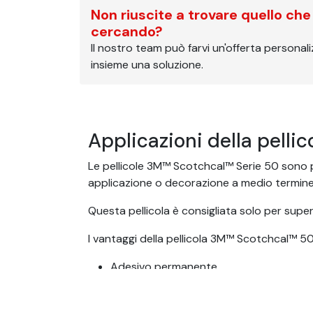
Non riuscite a trovare quello che
cercando?
Il nostro team può farvi un'offerta personal
insieme una soluzione.
Applicazioni della pelli
Le pellicole 3M™ Scotchcal™ Serie 50 sono pe
applicazione o decorazione a medio termine, 
Questa pellicola è consigliata solo per super
I vantaggi della pellicola 3M™ Scotchcal™ 5
Adesivo permanente
Resistente all'acqua e all'umidità